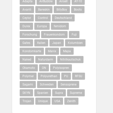
Adapta
AirBubble
Ansell
AT-10
Avanti
Bareskin
BillyBoy
Boots
Ceylor
Control
Deutschland
Durex
Europa
femidom
Forschung
Frauenkondom
Fuji
Gates
Italien
Japan
Kolumbien
Kondomkarte
Manix
Mapa
Naked
Naturdarm
Nitrilkautschuk
Okamoto
ON
Polyisopren
Polymer
Polyurethan
PU
RFSU
Sagami
Schweden
Sensoprene
SKYN
Spanien
Supra
Supreme
Trojan
Unique
USA
Zenith