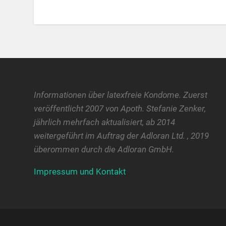
Informationen über latexfreie Kondome. Zuerst
veröffentlicht 2007 von Apoth. Stefanie Zenker,
jährlich mehrfach aktualisiert, ab 2014
weitergeführt im Auftrag der Adloran Ltd. , 2019
überommen durch die Adloran GmbH.
Impressum und Kontakt