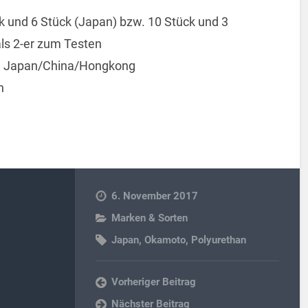
 und 6 Stück (Japan) bzw. 10 Stück und 3
ls 2-er zum Testen
n Japan/China/Hongkong
n
6. November 2017
Marken & Sorten
Japan
,
Okamoto
,
Polyurethan
Vorheriger Beitrag
Nächster Beitrag