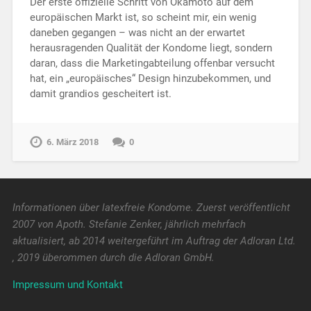
Der erste offizielle Schritt von Okamoto auf dem
europäischen Markt ist, so scheint mir, ein wenig
daneben gegangen – was nicht an der erwartet
herausragenden Qualität der Kondome liegt, sondern
daran, dass die Marketingabteilung offenbar versucht
hat, ein „europäisches“ Design hinzubekommen, und
damit grandios gescheitert ist.
6. März 2018
0
Informationen über latexfreie Kondome. Zuerst veröffentlicht
2007 von Apoth. Stefanie Zenker, jährlich mehrfach
aktualisiert, ab 2014 weitergeführt im Auftrag der Adloran Ltd.
, 2019 überommen durch die Adloran GmbH.
Impressum und Kontakt