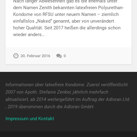
Nach langer Abwesenheit gab es die ehemals unter
dem Namen Zenith bekannten latexfreien Polyurethan-
Kondome von RFSU unter neuem Namen – ziemlich
einfallslos „Naked“ genannt, aber von unverändert
hoher Qualität. Seit 2017 heißen die allerdings schon
wieder anders…
20. Februar 2016
0
Informationen über latexfreie Kondome. Zuerst veröffentlicht
2007 von Apoth. Stefanie Zenker, jährlich mehrfach
aktualisiert, ab 2014 weitergeführt im Auftrag der Adloran Ltd.
, 2019 überommen durch die Adloran GmbH.
Impressum und Kontakt