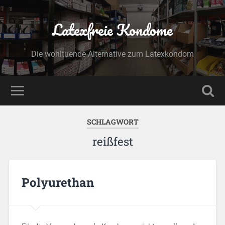
Latexfreie Kondome
Die wohltuende Alternative zum Latexkondom
SCHLAGWORT
reißfest
Polyurethan