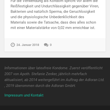
Für die Verwendung als Kondom spricht vor allem die
Reißfestigkeit und Undurchlässigkeit gegenüber Viren,
Bakterien und natürlich Sperma, die Geruchlosigkeit
und die physiologische Unbedenklichkeit des
Materials sowie die Tatsache, dass dies alles schon
mit einer Materialstärke von 0,02 mm erreichbar ist.
24. Januar 2018
0
Informationen über latexfreie Kondome. Zuerst veröffentlicht
2007 von Apoth. Stefanie Zenker, jährlich mehrfach
aktualisiert, ab 2014 weitergeführt im Auftrag der Adloran Ltd.
, 2019 überommen durch die Adloran GmbH.
Impressum und Kontakt